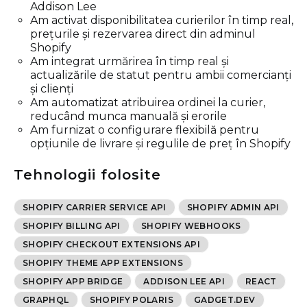
Addison Lee
Am activat disponibilitatea curierilor în timp real,
prețurile și rezervarea direct din adminul
Shopify
Am integrat urmărirea în timp real și
actualizările de statut pentru ambii comercianți
și clienți
Am automatizat atribuirea ordinei la curier,
reducând munca manuală și erorile
Am furnizat o configurare flexibilă pentru
opțiunile de livrare și regulile de preț în Shopify
Tehnologii folosite
SHOPIFY CARRIER SERVICE API
SHOPIFY ADMIN API
SHOPIFY BILLING API
SHOPIFY WEBHOOKS
SHOPIFY CHECKOUT EXTENSIONS API
SHOPIFY THEME APP EXTENSIONS
SHOPIFY APP BRIDGE
ADDISON LEE API
REACT
GRAPHQL
SHOPIFY POLARIS
GADGET.DEV