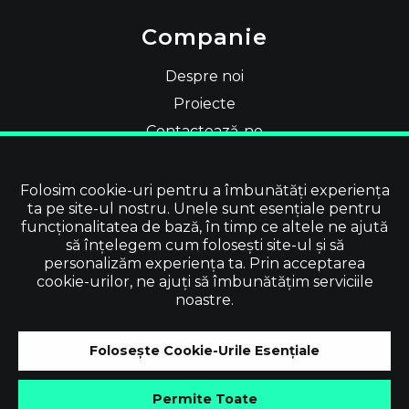
Companie
Despre noi
Proiecte
Contactează-ne
Teme Oficiale Shopify
Folosim cookie-uri pentru a îmbunătăți experiența
Social
ta pe site-ul nostru. Unele sunt esențiale pentru
funcționalitatea de bază, în timp ce altele ne ajută
să înțelegem cum folosești site-ul și să
personalizăm experiența ta. Prin acceptarea
cookie-urilor, ne ajuți să îmbunătățim serviciile
noastre.
©
2026
Vevol Media | Toate drepturile
Folosește Cookie-Urile Esențiale
rezervate | TVA No. IE3919679TH
Permite Toate