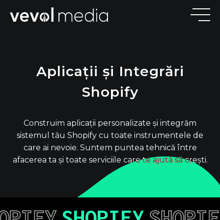
V
E
V
M
E
D
I
Aplicații și Integrări
Shopify
Construim aplicații personalizate și integrăm
sistemul tău Shopify cu toate instrumentele de
care ai nevoie. Suntem puntea tehnică între
afacerea ta și toate serviciile care te ajută să crești.
OPIFY
SHOPIFY
SHOPIF