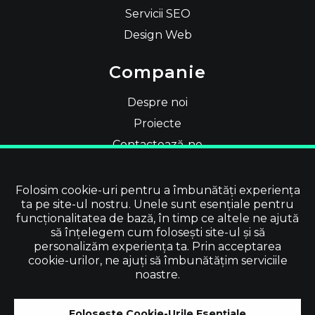
Servicii SEO
Design Web
Companie
Despre noi
Proiecte
Contactează-ne
Teme Oficiale Shopify
Folosim cookie-uri pentru a îmbunătăți experiența
Social
ta pe site-ul nostru. Unele sunt esențiale pentru
funcționalitatea de bază, în timp ce altele ne ajută
să înțelegem cum folosești site-ul și să
personalizăm experiența ta. Prin acceptarea
cookie-urilor, ne ajuți să îmbunătățim serviciile
noastre.
©
2026
Vevol Media | Toate drepturile
Folosește Cookie-Urile Esențiale