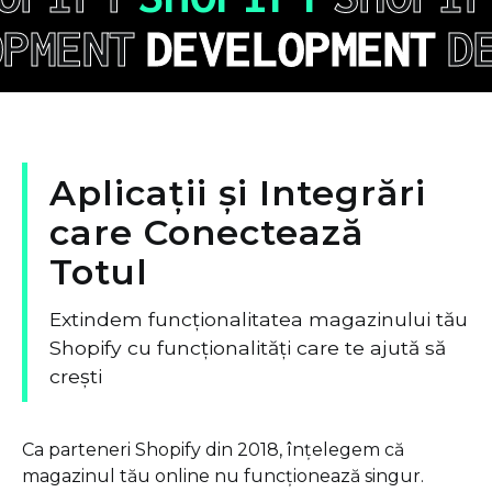
OPMENT
DEVELOPMENT
D
Aplicații
și
Integrări
care
Conectează
Totul
Extindem funcționalitatea magazinului tău
Shopify cu funcționalități care te ajută să
crești
Ca parteneri Shopify din 2018, înțelegem că
magazinul tău online nu funcționează singur.